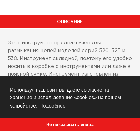
ОПИСАНИЕ
Этот инструмент предназначен для
размыкания цепей моделей серий 520, 525 и
530. Инструмент складной, поэтому его удобно
носить в коробке с инструментами или даже в
поясной сумке. Инструмент изготовлен из
закаленной стали твердой марки.
Используя наш сайт, вы даете согласие на
Для всех мотоциклов с цепями моделей
хранение и использование «cookies» на вашем
520, 525, 530
устройстве.
Подробнее
Не показывать снова
РЕКОМЕНДУЕМ