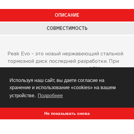
ОПИСАНИЕ
СОВМЕСТИМОСТЬ
Peak Evo – это новый нержавеющий стальной
тормозной диск последней разработки. При
создании этого диска компания АВМ
использовала новый запатентованный сплав
Используя наш сайт, вы даете согласие на
нержавеющей стали, который имея все
хранение и использование «cookies» на вашем
необходимые функции железа, не ржавеет. Ко
устройстве.
Подробнее
всему этому добавьте суперлегкую подвеску,
и вы получите совершенно новое явление в
Не показывать снова
мире тормозных систем мотоциклов. В
комплексе с рифленым внутренним кольцом
из алюминия (произведенном на станках с