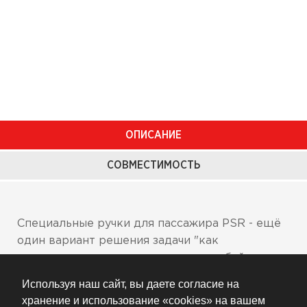
ОПИСАНИЕ
СОВМЕСТИМОСТЬ
Специальные ручки для пассажира PSR - ещё
один вариант решения задачи "как
прокатиться с пассажиром на спортбайке и
остаться в живых". Внушительного вида
Используя наш сайт, вы даете согласие на
рукоятка крепиться к горловине бензобака и
хранение и использование «cookies» на вашем