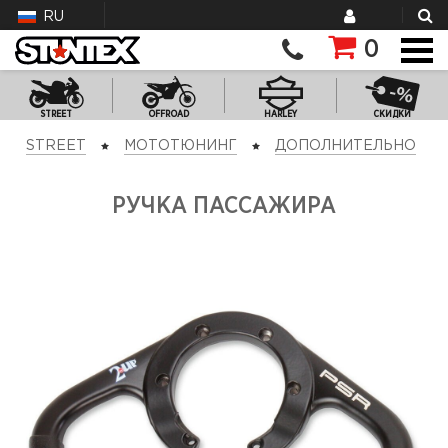
RU
0
STREET
OFFROAD
HARLEY
СКИДКИ
STREET
МОТОТЮНИНГ
ДОПОЛНИТЕЛЬНО
РУЧКА ПАССАЖИРА