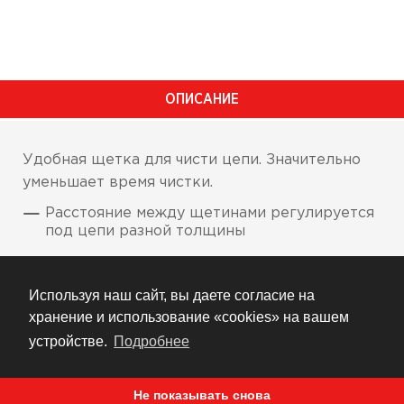
ОПИСАНИЕ
Удобная щетка для чисти цепи. Значительно
уменьшает время чистки.
Расстояние между щетинами регулируется
под цепи разной толщины
Длинная кисточка на конце для очистки
любых трудно доступных мест на
Используя наш сайт, вы даете согласие на
мотоцикле
хранение и использование «cookies» на вашем
Съемные щетины продаются отдельно
устройстве.
Подробнее
Чистка показана в видео, с
профессиональной щеткой, процесс занял
Не показывать снова
бы значительно меньше времени