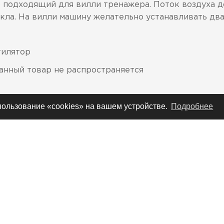
подходящий для вилли тренажера. Поток воздуха до
кла. На вилли машину желательно устанавливать два
тилятор
данный товар не распространяется
спользование «cookies» на вашем устройстве.
Подробнее
СТАНТ ШОУ С