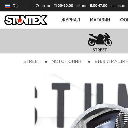
вт-пт
11:00-20:00
сб-вс
11:00-17:00
пн - вых
RU
ЖУРНАЛ
МАГАЗИН
ФО
STREET
STREET
МОТОТЮНИНГ
ВИЛЛИ МАШИ