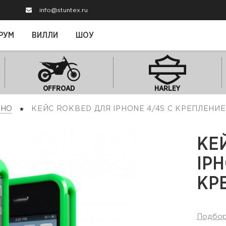
info@stuntex.ru
РУМ
ВИЛЛИ
ШОУ
OFFROAD
HARLEY
ЬНО
КЕЙС ROKBED ДЛЯ IPHONE 4/4S С КРЕПЛЕНИ
КЕ
IPH
КР
Подбо