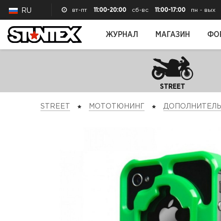
вт-пт
11:00-20:00
сб-вс
11:00-17:00
пн - вых
RU
ЖУРНАЛ
МАГАЗИН
ФО
STREET
STREET
МОТОТЮНИНГ
ДОПОЛНИТЕЛ