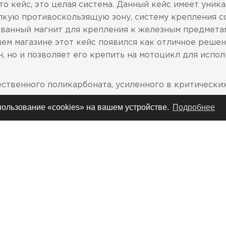
о кейс, это целая система. Данный кейс имеет уник
пкую противоскользящую зону, систему крепления с
ванный магнит для крепления к железным предмета
ем магазине этот кейс появился как отличное решен
 но и позволяет его крепить на мотоцикл для исполь
ственного поликарбоната, усиленного в критических
универсальное крепление, хомут
спользование «cookies» на вашем устройстве.
Подробнее
 рекомендуется использовать фирменную пленку на
 в США