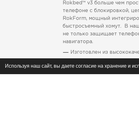
Rokbed™ v3 больше чем прост
телефоне с блокировкой, це
RokForm, мощный интегриро
быстросъемный хомут. В наш
не только защищает телефон,
навигатора.
Изготовлен из высококаче
В комплект входят кейс, 
Используя наш сайт, вы даете согласие на хранение и и
Для максимальной защиты
Совместим c iPhone 4/4s
Спроектирован и сделан