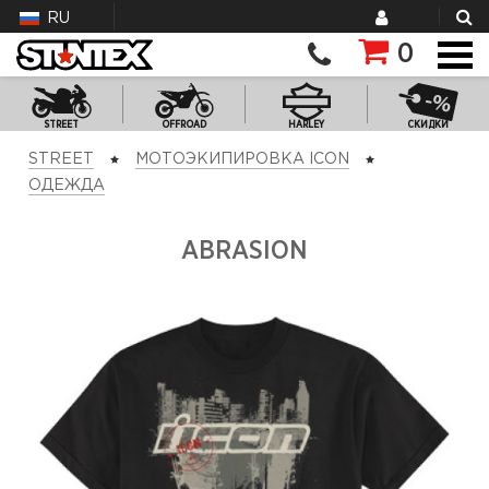
RU
0
STREET
OFFROAD
HARLEY
СКИДКИ
STREET
МОТОЭКИПИРОВКА ICON
ОДЕЖДА
ABRASION