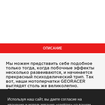
ОПИСАНИЕ
Мы можем представить себе подобное
только тогда, когда побочные эффекты
несколько развеиваются, и начинается
прекрасный психоделический трип. Так
вот, наши мотоперчатки GEORACER
выглядят столь же великолепно.
Сублимированная основа, бесшовная
ладошка из козлиной кожи Battlehide™ и
защитная вставка на костяшках из
Используя наш сайт, вы даете согласие на
биогубки двойной плотности D3O®
хранение и использование «cookies» на вашем