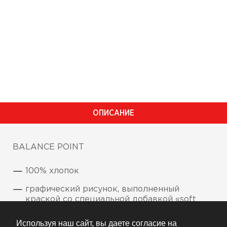
ОПИСАНИЕ
BALANCE POINT
100% хлопок
графический рисунок, выполненный
краской со специальной добавкой «soft
hand», при использовании которой зона с
нанесенным рисунком остается мягкой на
Используя наш сайт, вы даете согласие на