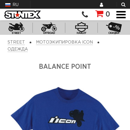
RU
0
STREET
OFFROAD
HARLEY
СКИДКИ
STREET
МОТОЭКИПИРОВКА ICON
ОДЕЖДА
BALANCE POINT