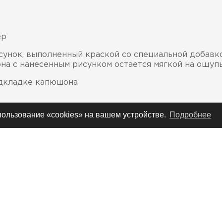
ер
унок, выполненный краской со специальной добавкой
на с нанесенным рисунком остается мягкой на ощуп
одкладке капюшона
спользование «cookies» на вашем устройстве.
Подробнее