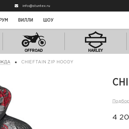
info@stuntex.ru
РУМ
ВИЛЛИ
ШОУ
OFFROAD
HARLEY
ЕЖДА
CHIEFTAIN ZIP HOODY
CHI
Подбо
4 20