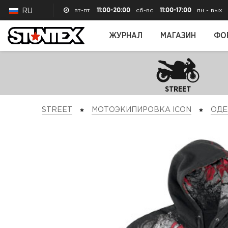
вт-пт
11:00-20:00
сб-вс
11:00-17:00
пн - вых
RU
ЖУРНАЛ
МАГАЗИН
ФО
STREET
STREET
МОТОЭКИПИРОВКА ICON
ОД