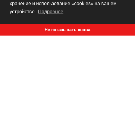
хранение и использование «cookies» на вашем
РЕКОМЕНДУЕМ
устройстве.
Подробнее
Не показывать снова
ЖУРНАЛ
САМЫЙ КРАСИВЫЙ СПОРТСТЕР В ИСТОРИИ