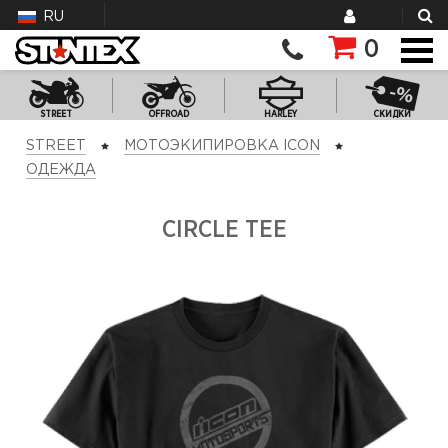
RU
0
STREET
OFFROAD
HARLEY
СКИДКИ
STREET
МОТОЭКИПИРОВКА ICON
ОДЕЖДА
CIRCLE TEE