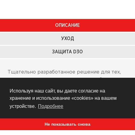
ОПИСАНИЕ
УХОД
ЗАЩИТА D3O
Тщательно разработанное решение для тех,
кому нужны отличные верхние мотобрюки с
превосходной вентиляцией. Представляем
Используя наш сайт, вы даете согласие на
Citadel Mesh Pant спортивного силуэта.
хранение и использование «cookies» на вашем
Износостойкая основа мотобрюк выполнена из
устройстве.
Подробнее
нейлона и специального ячеистого текстиля. В
конструкцию включены также
Не показывать снова
светоотражающие вставки. Для
дополнительной защиты предусмотрены