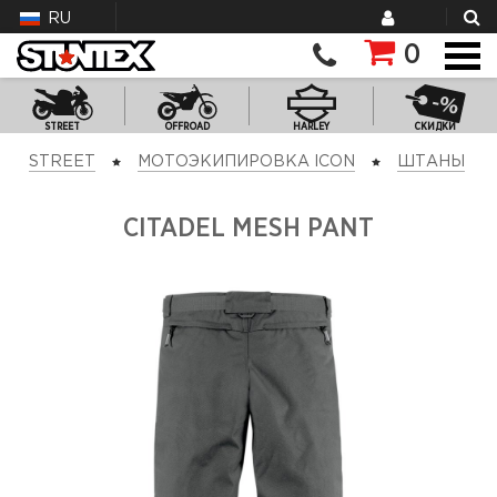
RU
0
STREET
OFFROAD
HARLEY
СКИДКИ
STREET
МОТОЭКИПИРОВКА ICON
ШТАНЫ
CITADEL MESH PANT