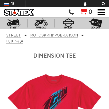
RU
0
STREET
OFFROAD
HARLEY
СКИДКИ
STREET
МОТОЭКИПИРОВКА ICON
ОДЕЖДА
DIMENSION TEE