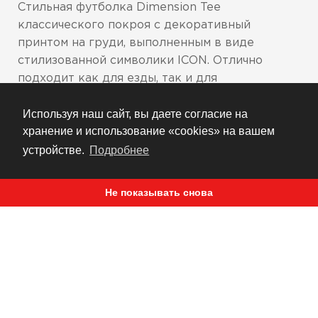
Стильная футболка Dimension Tee
классического покроя с декоративный
принтом на груди, выполненным в виде
стилизованной символики ICON. Отлично
подходит как для езды, так и для
повседневного ношения.
Используя наш сайт, вы даете согласие на
Классический спортивный покрой
хранение и использование «cookies» на вашем
Декоративный принт на груди
устройстве.
Подробнее
Футболка отлично держит форму и со
временем не вытягивается
Не показывать снова
РЕКОМЕНДУЕМ