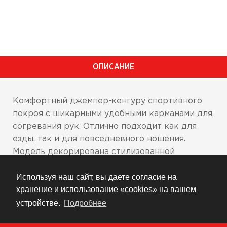
ОПИСАНИЕ
Комфортный джемпер-кенгуру спортивного
покроя с шикарными удобными карманами для
согревания рук. Отлично подходит как для
езды, так и для повседневного ношения.
Модель декорирована стилизованной
символикой ICON, нанесенной методом
Используя наш сайт, вы даете согласие на
шелкографии. Основа плотностью 220 г
хранение и использование «cookies» на вашем
состоит на 60% из хлопка и на 40% из
полиэстерового флиса, капюшон подбит
устройстве.
Подробнее
подкладкой плотностью 160 г, состоящей на