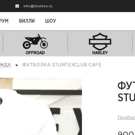
info@stuntex.ru
РУМ
ВИЛЛИ
ШОУ
OFFROAD
HARLEY
ЕЖДА
ФУТБОЛКА STUNTEXCLUB CAFE
ФУ
ST
Подбо
900