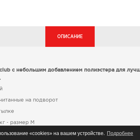
ОПИСАНИЕ
club с небольшим добавлением полиэстера для лучш
.
й
читанные на подворот
атылке
кг - размер M
спользование «cookies» на вашем устройстве.
Подробнее