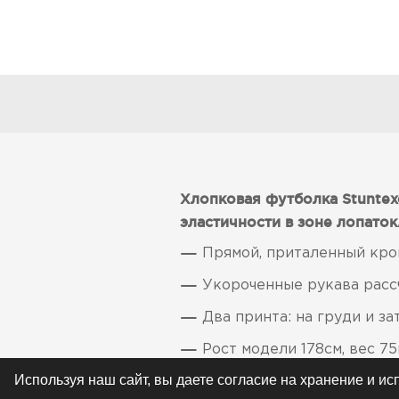
Хлопковая футболка Stuntex
эластичности в зоне лопаток
Прямой, приталенный кро
Укороченные рукава расс
Два принта: на груди и з
Рост модели 178см, вес 75
Используя наш сайт, вы даете согласие на хранение и и
Сделано в России