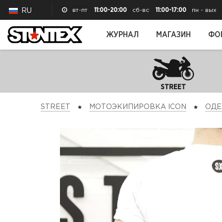
вт-пт
11:00-20:00
сб-вс
11:00-17:00
пн - вых
RU
ЖУРНАЛ
МАГАЗИН
ФО
STREET
STREET
МОТОЭКИПИРОВКА ICON
ОД