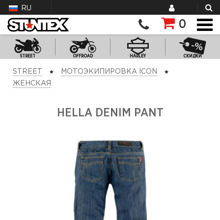
RU
0
STREET
OFFROAD
HARLEY
СКИДКИ
STREET
МОТОЭКИПИРОВКА ICON
ЖЕНСКАЯ
HELLA DENIM PANT