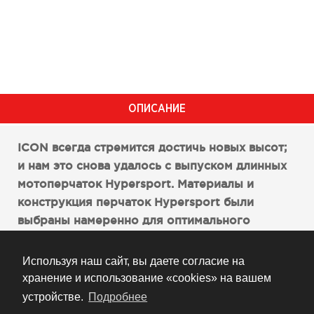
ОПИСАНИЕ
ICON всегда стремится достичь новых высот;
и нам это снова удалось с выпуском длинных
мотоперчаток Hypersport. Материалы и
конструкция перчаток Hypersport были
выбраны намеренно для оптимального
сочетания всех преимуществ. Началом всему
стала основа из французской воловьей кожи и
Используя наш сайт, вы даете согласие на
кожи кенгуру. Тыльная сторона из
хранение и использование «cookies» на вашем
французской воловьей кожи, прочная и
устройстве.
Подробнее
мягкая, обеспечивает исключительный