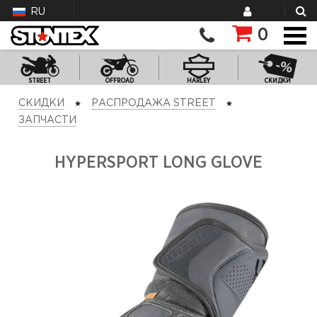
RU
0
STREET
OFFROAD
HARLEY
СКИДКИ
СКИДКИ
РАСПРОДАЖА STREET
ЗАПЧАСТИ
HYPERSPORT LONG GLOVE