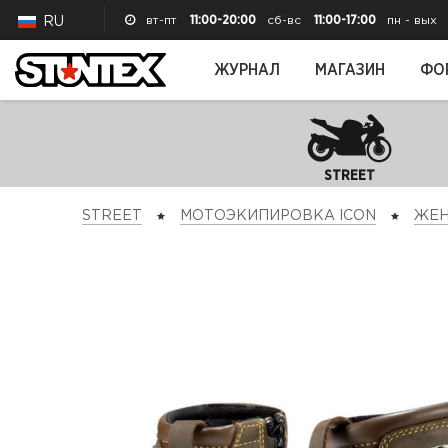
вт-пт
11:00-20:00
сб-вс
11:00-17:00
пн - вых
RU
ЖУРНАЛ
МАГАЗИН
ФО
STREET
STREET
МОТОЭКИПИРОВКА ICON
ЖЕН