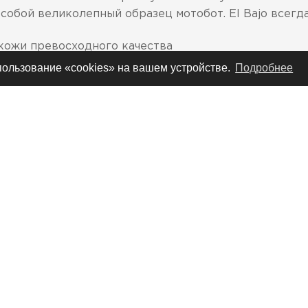
собой великолепный образец мотобот. El Bajo всегд
 кожи превосходного качества
спользование «cookies» на вашем устройстве.
Подробнее
ческие пряжки от Icon
 штампованная вставка на пятке
танная методом горячей прессовки, во избежание и
ованной кожи на голени
ой геленок