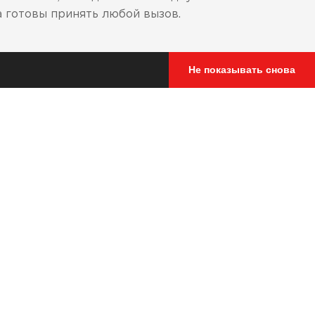
а готовы принять любой вызов.
Не показывать снова
стирания кожи ботинка при