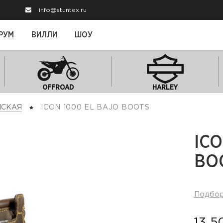
info@stuntex.ru
РУМ
ВИЛЛИ
ШОУ
OFFROAD
HARLEY
СКАЯ
ICON 1000 EL BAJO BOOTS
ICO
BO
Подбо
13 5