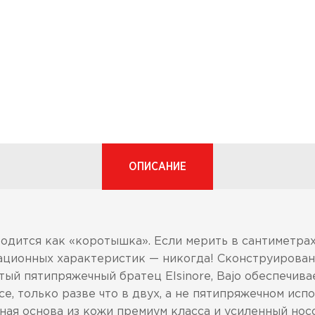
ОПИСАНИЕ
одится как «коротышка». Если мерить в сантиметрах
тационных характеристик — никогда! Сконструирован
итый пятипряжечный братец Elsinore, Bajo обеспечив
е, только разве что в двух, а не пятипряжечном исп
ная основа из кожи премиум класса и усиленный нос