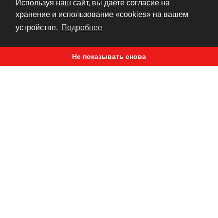
Используя наш сайт, вы даете согласие на
пятках и внутренний стальной геленок в
хранение и использование «cookies» на вашем
комбинации выступают как добрая доля
устройстве.
Подробнее
мотоэкипировочного шика. Традиционная
конструкция подошвы для уличной езды с
Не показывать снова
традиционным рантом Goodyear™ как нельзя
лучше сочетается с великолепным кожаным
верхом. Застежка-молния посередине
голенища, позаимствованная из конструкции
ботинок для наземного десанта —
единственная роскошь, которую Elsinore
может себе позволить. Современный «привет»
из той далекой эры, когда мужчины были из
железа, а танки — из стали, пришел Эльсинор:
«олд-скульный» MX, перекроенный для нужд
существования во времена тотальной
урбанизации.