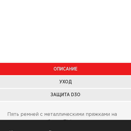
ОПИСАНИЕ
УХОД
ЗАЩИТА D3O
Пять ремней с металлическими пряжками на
голенищах мотоботов Elsinore™,
штампованные металлические пластины на