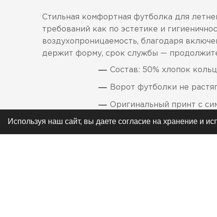
Стильная комфортная футболка для летней
требований как по эстетике и гигиеничнос
воздухопроницаемость, благодаря включен
держит форму, срок службы — продолжите
Состав: 50% хлопок коль
Ворот футболки не растя
Оригинальный принт с сим
Используя наш сайт, вы даете согласие на хранение и и
РЕКОМЕНДУЕМ