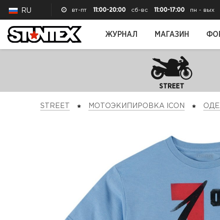
вт-пт
11:00-20:00
сб-вс
11:00-17:00
пн - вых
RU
ЖУРНАЛ
МАГАЗИН
ФО
STREET
STREET
МОТОЭКИПИРОВКА ICON
ОД