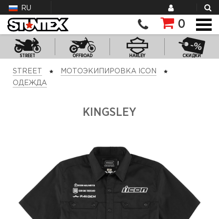
RU
0
STREET
OFFROAD
HARLEY
СКИДКИ
STREET
МОТОЭКИПИРОВКА ICON
ОДЕЖДА
KINGSLEY