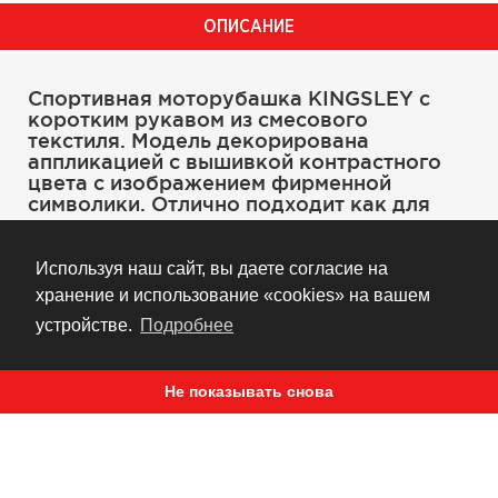
ОПИСАНИЕ
Спортивная моторубашка KINGSLEY с
коротким рукавом из смесового
текстиля. Модель декорирована
аппликацией с вышивкой контрастного
цвета с изображением фирменной
символики. Отлично подходит как для
езды, так и для повседневного ношения.
Используя наш сайт, вы даете согласие на
Спортивный покрой от ICON
хранение и использование «cookies» на вашем
устройстве.
Подробнее
Состав основы: 35% хлопок, 65% полиэстер
Декоративная аппликация с вышивкой
контрастного цвета
Не показывать снова
Пуговицы, изготовленные по специальному
заказу