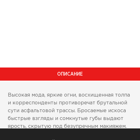
ОПИСАНИЕ
Высокая мода, яркие огни, восхищенная толпа
и корреспонденты противоречат брутальной
сути асфальтовой трассы. Бросаемые искоса
быстрые взгляды и сомкнутые губы выдают
ярость, скрытую под безупречным макияжем.
Основа из кожи Battlehide обеспечивает