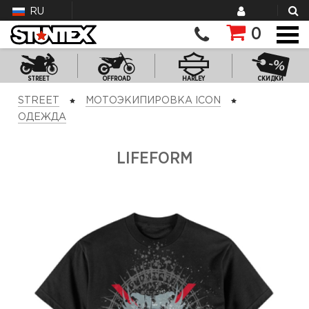
RU
0
STREET
OFFROAD
HARLEY
СКИДКИ
STREET
МОТОЭКИПИРОВКА ICON
ОДЕЖДА
LIFEFORM