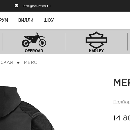
info@stuntex.ru
РУМ
ВИЛЛИ
ШОУ
OFFROAD
HARLEY
СКАЯ
MERC
ME
Подбо
14 8