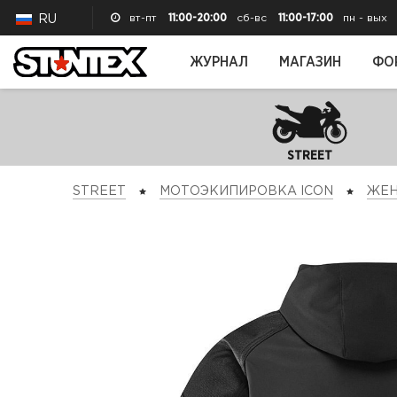
вт-пт
11:00-20:00
сб-вс
11:00-17:00
пн - вых
RU
ЖУРНАЛ
МАГАЗИН
ФО
STREET
STREET
МОТОЭКИПИРОВКА ICON
ЖЕН