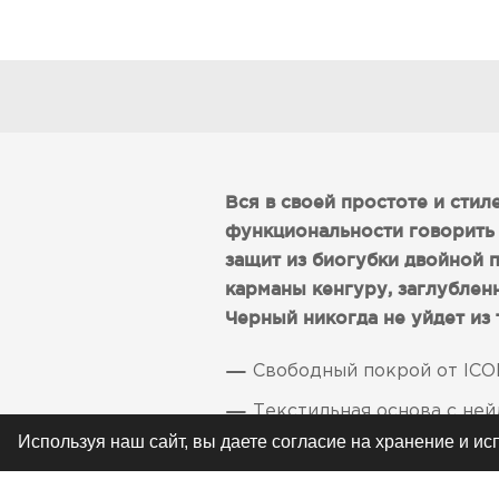
Вся в своей простоте и стиле
функциональности говорить 
защит из биогубки двойной 
карманы кенгуру, заглубле
Черный никогда не уйдет из т
Свободный покрой от IC
Текстильная основа с не
Используя наш сайт, вы даете согласие на хранение и и
Полный комплект защит из
Класс водонепроницаемост