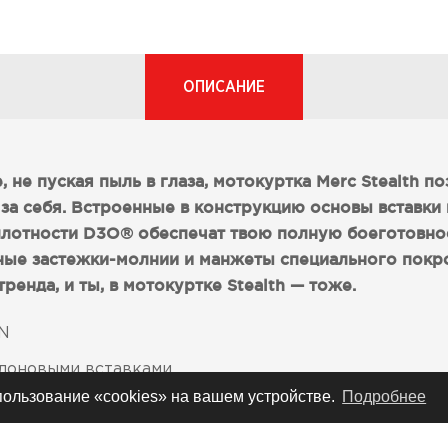
ОПИСАНИЕ
, не пуская пыль в глаза, мотокуртка Merc Stealth п
за себя. Встроенные в конструкцию основы вставки 
плотности D3O® обеспечат твою полную боеготовно
нные застежки-молнии и манжеты специального покр
ренда, и ты, в мотокуртке Stealth — тоже.
ON
йлоновыми вставками
спользование «cookies» на вашем устройстве.
Подробнее
 биогубки двойной плотности D3O (для плеч, локтей
и: 1.