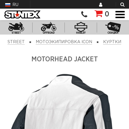
RU
0
STREET
OFFROAD
HARLEY
СКИДКИ
STREET
МОТОЭКИПИРОВКА ICON
КУРТКИ
MOTORHEAD JACKET