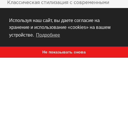
Классическая стилизация с современными
техническими деталями делают куртку
Motorhead выдающимся фронтмэном.
Используя наш сайт, вы даете согласие на
Эксклюзивный прямой покрой от Icon с
хранение и использование «cookies» на вашем
широкими плечами, мощным корпусом и
устройстве.
Подробнее
просторными широкими рукавами делают
модель Motorhead комфортабельной в любом
Не показывать снова
положении тела при езде. Скроенная из
превосходного качества воловьей кожи
толщиной 1,2-1,4 мм со съемной подкладкой,
эта куртка отлично подходит для комфортной
езды в любых условиях. Довершают комплект
набор CE-сертифицированных защит и шесть
регулируемых прорезей для отличной
вентиляции.
Фирменный спортивный покрой от Icon