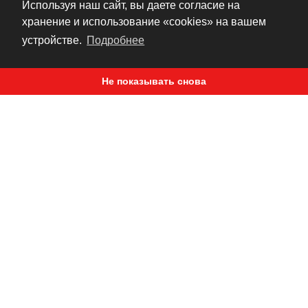
Используя наш сайт, вы даете согласие на
ICON Overlord — вот правильный выбор для
хранение и использование «cookies» на вашем
страстных поклонников скорости. Там, где
устройстве.
Подробнее
другие спортивные мотоботы отличаются
тяжестью, наши удивляют легкостью и более
высокой динамичностью при спортивной езде.
Не показывать снова
Сохранение чувствительности становится
особенно важным при приближении к
предельным величинам, и мотоботы Overlord
обеспечивают ее в полном объеме, при полном
сохранении защитных свойств. Кожаный верх
сочетается с защищенными накладками
эластичными и ячеистыми вставками, для
обеспечения максимального облегания и
гибкости. Голени из уретанового термопластика,
защитные пластины на щиколотках и пятках, а
также заменяемая защита на носке делают
мотоботы Overlord полностью готовыми к
долговременной бесперебойной службе на