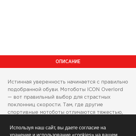
ОПИСАНИЕ
Истинная уверенность начинается с правильно
подобранной обуви. Мотоботы ICON Overlord
— вот правильный выбор для страстных
поклонниц скорости. Там, где другие
спортивные мотоботы отличаются тяжестью,
наши удивляют легкостью и отменной
Используя наш сайт, вы даете согласие на
динамичностью при спортивной езде.
хранение и использование «cookies» на вашем
Сохранение чувствительности становится