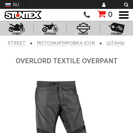
RU
0
STREET
OFFROAD
HARLEY
СКИДКИ
STREET
МОТОЭКИПИРОВКА ICON
ШТАНЫ
OVERLORD TEXTILE OVERPANT