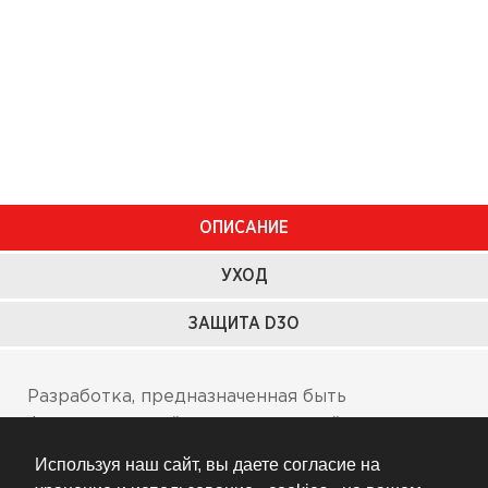
ОПИСАНИЕ
УХОД
ЗАЩИТА D3O
Разработка, предназначенная быть
функциональной и универсальной, накладные
штаны Overlord textile оснащены съемными
Используя наш сайт, вы даете согласие на
наколенными щитками, скрытыми в