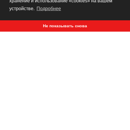
хранение и использование «cookies» на вашем
нейлоновом чехле. Механически
устройстве.
Подробнее
растягивающиеся вставки обеспечивают
превосходную свободу движений. Ну и
Не показывать снова
наконец, фирменный покрой «Icon свободное
облегание» оставляет массу пространства для
того, чтобы поддеть практически любые
брюки/джинсы и продолжать чувствовать
себя совершенно комфортно и свободно. Если
вы как раз сейчас присматриваете верхние
штаны из нейлона универсального назначения,
рады сообщить, что Overlord textile обладает
всеми нужными качествами.
Фирменный покрой «ICON свободное
облегание»
Съемные щитки для защиты коленей от