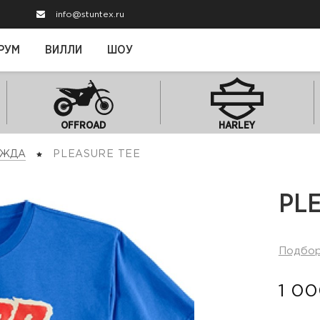
info@stuntex.ru
РУМ
ВИЛЛИ
ШОУ
OFFROAD
HARLEY
ЕЖДА
PLEASURE TEE
PL
Подбо
1 00