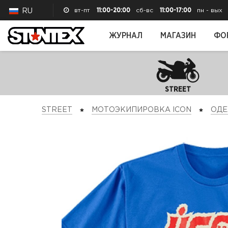
вт-пт
11:00-20:00
сб-вс
11:00-17:00
пн - вых
RU
ЖУРНАЛ
МАГАЗИН
ФО
STREET
STREET
МОТОЭКИПИРОВКА ICON
ОД