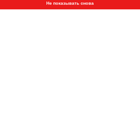
Не показывать снова
Графический принт не выгорает на солнце
и не стирается
Два цветовых исполнения: красная
футболка с черным принтом и серая
футболка с голубым принтом
РЕКОМЕНДУЕМ