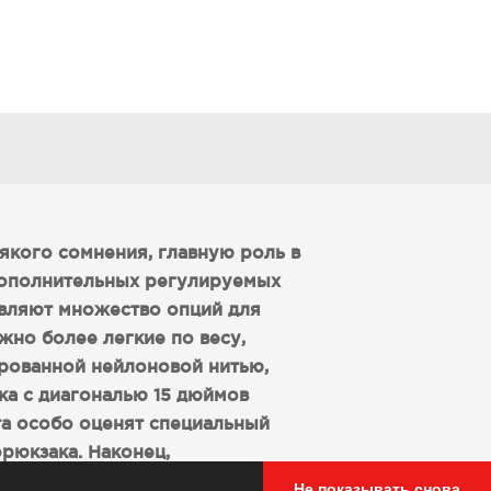
сякого сомнения, главную роль в
дополнительных регулируемых
авляют множество опций для
жно более легкие по весу,
ированной нейлоновой нитью,
ка с диагональю 15 дюймов
а особо оценят специальный
рюкзака. Наконец,
а дороге даже в условиях
Не показывать снова