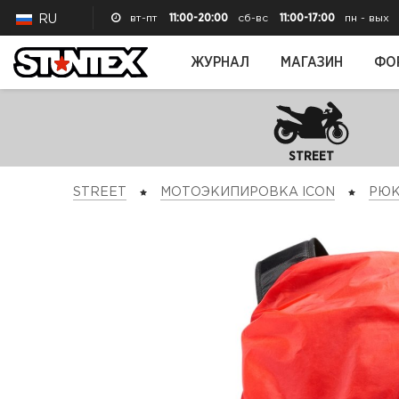
вт-пт
11:00-20:00
сб-вс
11:00-17:00
пн - вых
RU
ЖУРНАЛ
МАГАЗИН
ФО
STREET
STREET
МОТОЭКИПИРОВКА ICON
РЮК