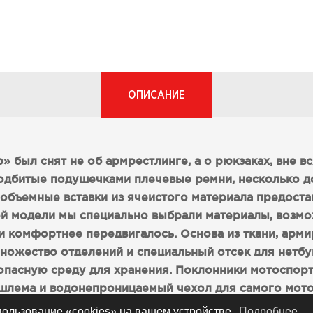
ОПИСАНИЕ
» был снят не об армрестлинге, а о рюкзаках, вне в
Подбитые подушечками плечевые ремни, несколько 
и объемные вставки из ячеистого материала предост
ой модели мы специально выбрали материалы, возмо
и комфортнее передвигалось. Основа из ткани, арм
множество отделений и специальный отсек для нетбу
пасную среду для хранения. Поклонники мотоспорт
шлема и водонепроницаемый чехол для самого мото
сделают хозяина моторюкзака хорошо различимым н
спользование «cookies» на вашем устройстве.
Подробнее