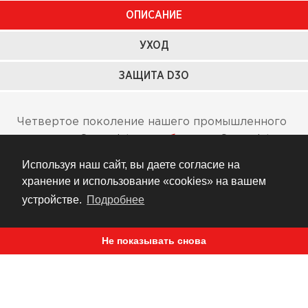
ОПИСАНИЕ
УХОД
ЗАЩИТА D3O
Четвертое поколение нашего промышленного
стандарта Superduty,
мотоботинки
Superduty
отдают дань своему прародителю Superduty 1.
Используя наш сайт, вы даете согласие на
Благодаря защите от застревания в механизме
хранение и использование «cookies» на вашем
передач и чистым линиям модели поверхность
устройстве.
Подробнее
ботинок смотрится гладкой, в то же время
«утопленная» зона шнуровки снижает до
Не показывать снова
минимума риск затягивания и застревания.
Новый блок нижней части обеспечивает
повышенную устойчивость, износостойкость и
отличное сцепление, а упругий пористый