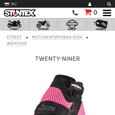
RU
0
STREET
OFFROAD
HARLEY
СКИДКИ
STREET
МОТОЭКИПИРОВКА ICON
ЖЕНСКАЯ
TWENTY-NINER