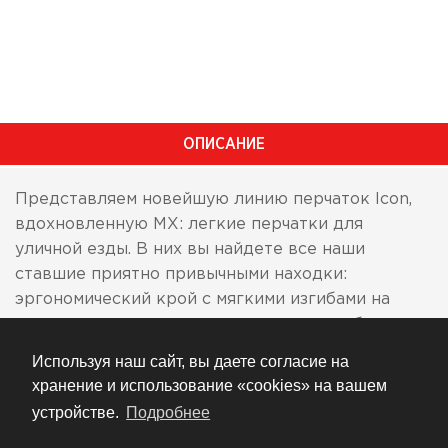
ОПИСАНИЕ
Представляем новейшую линию перчаток Icon,
вдохновленную MX: легкие перчатки для
уличной езды. В них вы найдете все наши
ставшие приятно привычными находки:
эргономический крой с мягкими изгибами на
ладонях и пальцах для великолепного облегания,
защитные вставки на зоне костяшек,
Используя наш сайт, вы даете согласие на
выполненные из термопластического каучука,
хранение и использование «cookies» на вашем
надежная система фиксации на запястье. Ну и,
устройстве.
Подробнее
конечно, же, перчатка для уличной езды не