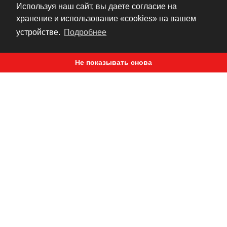
материала – биогубки. В сконструированных
Используя наш сайт, вы даете согласие на
для максимальной защиты вставках из
хранение и использование «cookies» на вашем
биогубки предусмотрены каналы для отвода
устройстве.
Подробнее
тепла, помогающие в конечном итоге еще и
снизить усталость. К основе крепятся три слоя
Не показывать снова
из пористого материала, поглощающего и
перераспределяющего энергию удара,
завершает конструкцию армированный
ударопрочный пластиковый щит.
Армированный пластиковый щит помогает
рассеивать силу удара. Кроме всего прочего,
эластичные ремни крепления в зоне груди и
плеч выполнены съемными, что дает вам
возможность непосредственно вставить
защитную панель в спинку некоторых
моделей курток Icon.