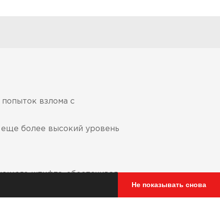
 попыток взлома с
т еще более высокий уровень
ующего штифта, обеспечивая
Не показывать снова
начение которой заключается в