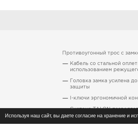
Противоугонный трос с замко
Кабель со стальной опле
использованием режущег
Головка замка усилена д
защиты
I-ключи эргономичной кон
Система TALON позволяет
дополнительную степень 
Используя наш сайт, вы даете согласие на хранение и и
Цилиндр замка с дисково
предотвращении смещени