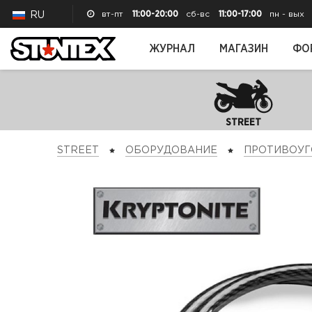
вт-пт
11:00-20:00
сб-вс
11:00-17:00
пн - вых
RU
ЖУРНАЛ
МАГАЗИН
ФО
STREET
STREET
ОБОРУДОВАНИЕ
ПРОТИВОУГ