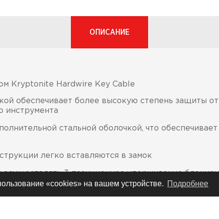
ОПИСАНИЕ
м Kryptonite Hardwire Key Cable
ткой обеспечивает более высокую степень защиты от
о инструмента
ополнительной стальной оболочкой, что обеспечивае
струкции легко вставляются в замок
 осуществлять 3-позиционное удерживание блокир
надежности замка
спользование «cookies» на вашем устройстве.
Подробнее
й систем включает «противолюфтовую» функцию, наз
я дисков во время перевозки