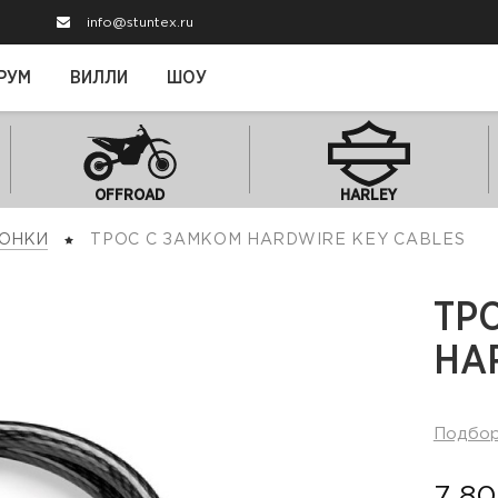
info@stuntex.ru
РУМ
ВИЛЛИ
ШОУ
OFFROAD
HARLEY
ОНКИ
ТРОС С ЗАМКОМ HARDWIRE KEY CABLES
ТР
HA
Подбо
7 80