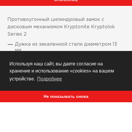
Противоугонный цилиндровый замок с
дисковым механизмом Kryptonite Kryptolok
Series 2
Дужка из закаленной стали диаметром 13
мм
Высокая надежность системы, цилиндр с
Используя наш сайт, вы даете согласие на
дисковым механизмом
хранение и использование «cookies» на вашем
Усиленная конструкция ригеля
устройстве.
Подробнее
обеспечивает дополнительную защиту
внутренней части замка
Не показывать снова
Поворотно-сдвижная защитная крышка
обеспечивает защиту внутренней части
замка от попадания пыли и грязи
Комплект включает 2 I-ключа, которые
являются более эргономичными и