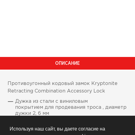
ОПИСАНИЕ
Противоугонный кодовый замок Kryptonite
Retracting Combination Accessory Lock
Дужка из стали с виниловым
покрытием для продевания троса , диаметр
дужки 2, 6 мм
4-позиционная цифровая комбинация для
Используя наш сайт, вы даете согласие на
доступа к открыванию ключом