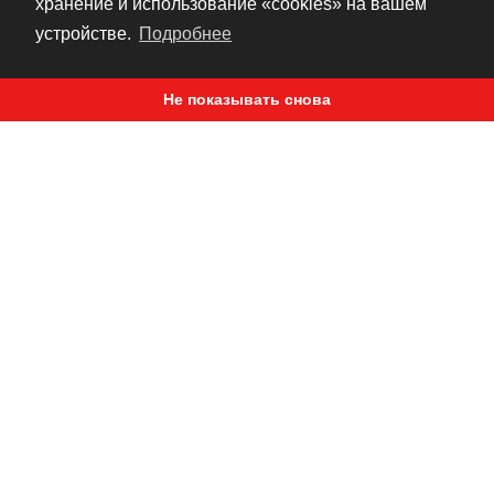
хранение и использование «cookies» на вашем
Рекомендуется для запирания
устройстве.
Подробнее
быстросъемных компонентов и
дополнительного оборудования
Не показывать снова
Размер: 3 дюйма
РЕКОМЕНДУЕМ