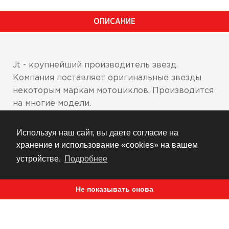
ОПИСАНИЕ
Jt - крупнейший производитель звезд.
Компания поставляет оригинальные звезды
некоторым маркам мотоциклов. Производится
на многие модели.
По умолчанию звезда со стандартным
Используя наш сайт, вы даете согласие на
количеством зубов
хранение и использование «cookies» на вашем
Возможны варианты +- 1 зуб - укажите в
устройстве.
Подробнее
комментарии к заказу, если требуется
нестандартный размер
Не показывать снова
При покупке укажите модель мотоцикла и
толщину цепи