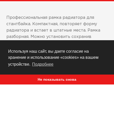
Профессиональная рамка радиатора для
стантбайка. Компактная, повторяет форму
радиатора и встает в штатные места. Рамка
разборная. Можно установить сохранив
пластик и стандартные кожухи. Дублирует
слабые алюминиевые уши крепления
Используя наш сайт, вы даете согласие на
прочными стальными. Рамка не обеспечит
хранение и использование «cookies» на вашем
должной защиты если стандартные крепления
устройстве.
Подробнее
радиатора уже оторвались. Благодаря точной
подгонки деталей все рамка устанавливается
Не показывать снова
в натяг, что обеспечивает дополнительную
жесткость.
Качественное порошковое покрытие
Легка, прочная и компактная - практически
не увеличивает габариты радиатора