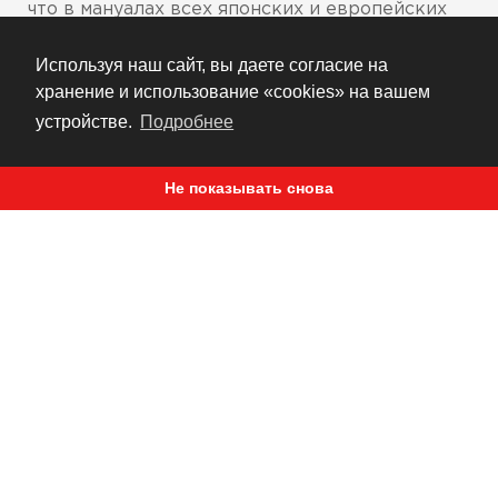
что в мануалах всех японских и европейских
мотоциклов свечи NGK рекомендуются к
Используя наш сайт, вы даете согласие на
использованию, мы их продаем.
хранение и использование «cookies» на вашем
Цена меняется в зависимости от модели -
устройстве.
Подробнее
по запросу
Укажите год и модель мотоцикла при
покупке
Не показывать снова
РЕКОМЕНДУЕМ