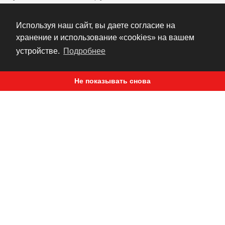
место стоковой без доработок.
Технологические отверстия позволяют
Используя наш сайт, вы даете согласие на
прикрепить клемпы шлангов, тормозные бачки,
хранение и использование «cookies» на вашем
индикаторы - все что может потребоваться.
устройстве.
Подробнее
Изготовлена из алюминия Д16Т
Не показывать снова
Компактная конструкция с облегчающей
выборкой снизу
Имеет технологические отверстия с
резьбой М*8 на торце и снизу
Изготавливется на kawasaki ZX6R 09+