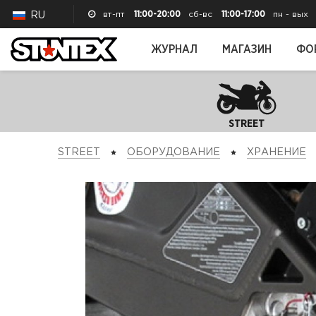
вт-пт
11:00-20:00
сб-вс
11:00-17:00
пн - вых
RU
ЖУРНАЛ
МАГАЗИН
ФО
STREET
STREET
ОБОРУДОВАНИЕ
ХРАНЕНИЕ