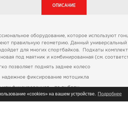
ОПИСАНИЕ
фессиональное оборудование, которое используют гон
меют правильную геометрию. Данный универсальный 
одойдет для многих спортбайков. Подкаты комплект
иновая под маятник и комбинированная (см. соответ
гко позволяет поднять заднее колесо
, надежное фиксирование мотоцикла
я или фиксированная – по выбору
спользование «cookies» на вашем устройстве.
Подробнее
рине, чтобы подойти под практически все спортбай