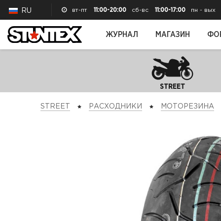
вт-пт
11:00-20:00
сб-вс
11:00-17:00
пн - вых
RU
ЖУРНАЛ
МАГАЗИН
ФО
STREET
STREET
РАСХОДНИКИ
МОТОРЕЗИНА