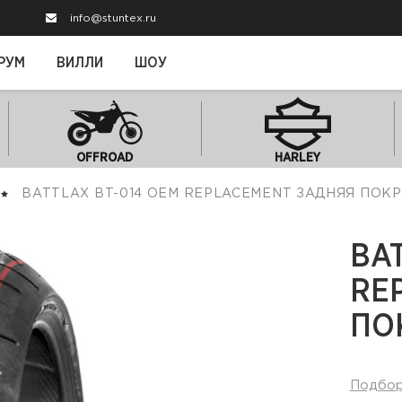
info@stuntex.ru
РУМ
ВИЛЛИ
ШОУ
OFFROAD
HARLEY
BATTLAX BT-014 OEM REPLACEMENT ЗАДНЯЯ ПО
BA
RE
ПО
Подбо