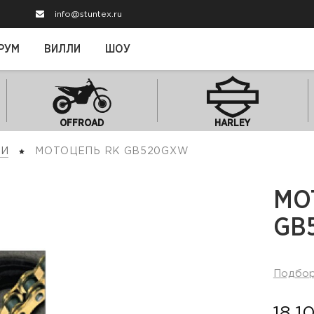
info@stuntex.ru
РУМ
ВИЛЛИ
ШОУ
OFFROAD
HARLEY
ПИ
МОТОЦЕПЬ RK GB520GXW
МО
GB
Подбо
18 1