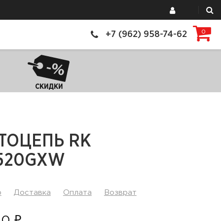
0
+7 (962) 958-74-62
СКИДКИ
ТОЦЕПЬ RK
520GXW
р
Доставка
Оплата
Возврат
00 ₽