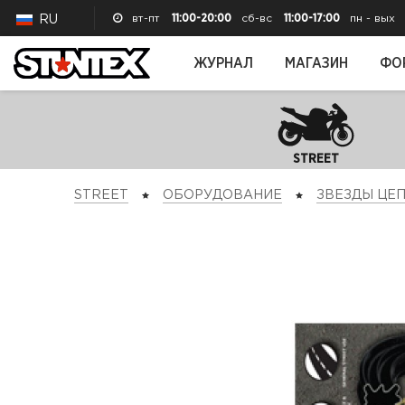
вт-пт
11:00-20:00
сб-вс
11:00-17:00
пн - вых
RU
ЖУРНАЛ
МАГАЗИН
ФО
STREET
STREET
ОБОРУДОВАНИЕ
ЗВЕЗДЫ ЦЕ