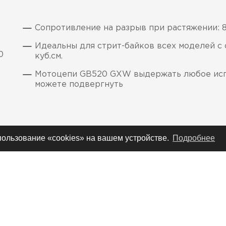
Сопротивление на разрыв при растяжении: 
Идеальны для стрит-байков всех моделей с 
0
куб.см.
Мотоцепи GB520 GXW выдержать любое испы
можете подвергнуть
спользование «cookies» на вашем устройстве.
Подробнее
и