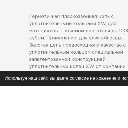
Герметичная плоскозвенная цепь с
уплотнительными кольцами XW, для
мотоциклов с объемом двигателя до 100
куб.см. Применение: для уличной езды.
Золотая цепь превосходного качества с
уплотнительным кольцом специальной
запатентованной конструкцией
уплотнительных колец XW от компании
RK. Цепи с уплотнительными кольцами
Используя наш сайт, вы даете согласие на хранение и и
модели XW-Ring - лучшие из доступных
сегодня на мировом рынке цепей по
показателям скорости, эффективности,
жаростойкости. Если вы модифицировал
свой байк для езды на сверхскоростях в
условиях максимальной нагрузки,
мотоцепи GB520GXW – это то, что вам