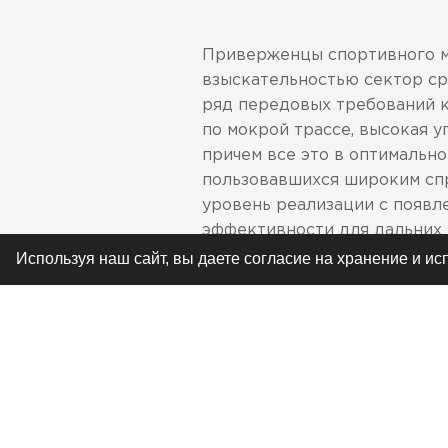
Приверженцы спортивного мо
взыскательностью сектор ср
ряд передовых требований 
по мокрой трассе, высокая 
причем все это в оптимально
пользовавшихся широким спр
уровень реализации с появл
эффективности для дальних 
передней и задней шин Roads
Используя наш сайт, вы даете согласие на хранение и и
косекансных кривых, служащ
прорезей были несколько и
срок службы шин. Дополните
Для улучшения характерис
резиновой смеси включе
Новый дизайн рисунка пр