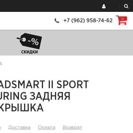
0
+7 (962) 958-74-62
СКИДКИ
А
ADSMART II SPORT
URING ЗАДНЯЯ
КРЫШКА
р
Доставка
Оплата
Возврат