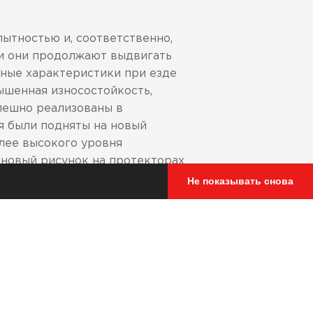
ытностью и, соответственно,
 и они продолжают выдвигать
ные характеристики при езде
ышенная износостойкость,
спешно реализованы в
я были подняты на новый
лее высокого уровня
 новый рисунок на протекторах
терный рисунок в виде
Не показывать снова
 и взаимное расположение
 и еще более продолжительный
 езды в дождливую погоду.
чения износостойкости в состав
и (по форме – график