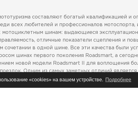
тотуризма составляют богатый квалификацией и оп
еди всех любителей и профессионалов мотоспорта,
к мотоциклетным шинам: выдающиеся эксплуатацион
управляемость, отличные показатели сцепления и пов
м сочетании в одной шине. Все эти качества были у
осом шинах первого поколения Roadsmart, а сегодн
ением новой модели Roadsmart II для воплощения бо
поездок. Одним из самых заметных отличий является
mart II. Передняя шина, как и прежде, имеет харак
спользование «cookies» на вашем устройстве.
Подробнее
ий своеобразной визитной карточкой Dunlop. Форма
зменены с целью обеспечить еще лучший влагоотвод
льные прорези также помогают улучшить показатели
тик сцепления на мокрой трассе, а также для увели
ны кремниевые частицы
орезей на протекторах шин с искривленными линиям