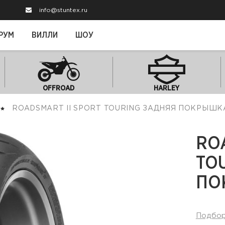
info@stuntex.ru
РУМ
ВИЛЛИ
ШОУ
OFFROAD
HARLEY
ROADSMART II SPORT TOURING ЗАДНЯЯ ПОКРЫШК
RO
TO
ПО
Подбо