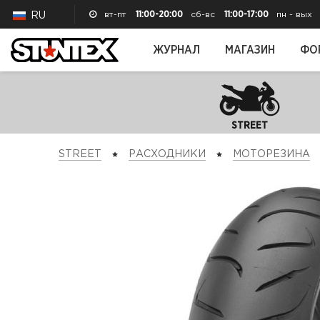
вт-пт
11:00-20:00
сб-вс
11:00-17:00
пн - вых
RU
ЖУРНАЛ
МАГАЗИН
ФО
STREET
STREET
РАСХОДНИКИ
МОТОРЕЗИНА